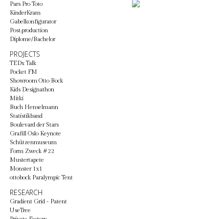
Pars Pro Toto
KinderKram
Gabelkonfigurator
Post.production
Diplome/Bachelor
PROJECTS
TEDx Talk
Pocket FM
Showroom Otto Bock
Kids Designathon
Mitki
Buch Henselmann
Statistikband
Boulevard der Stars
Grafill Oslo Keynote
Schützenmuseum
Form Zweck #22
Mustertapete
Monster 1x1
ottobock Paralympic Tent
RESEARCH
Gradient Grid - Patent
UseTree