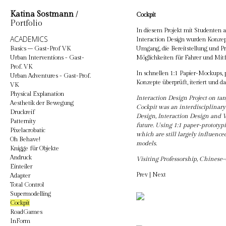
Katina Sostmann
/
Cockpit
Portfolio
In diesem Projekt mit Studenten 
ACADEMICS
Interaction Design wurden Konzept
Basics – Gast-Prof VK
Umgang, die Bereitstellung und Pr
Urban Interventions - Gast-
Möglichkeiten für Fahrer und Mit
Prof. VK
In schnellen 1:1 Papier-Mockups, p
Urban Adventures - Gast-Prof.
Konzepte überprüft, iteriert und da
VK
Physical Explanation
Interaction Design Project on tan
Aesthetik der Bewegung
Cockpit was an interdisciplinary
Druckreif
Design, Interaction Design and V
Patternity
future. Using 1:1 paper-prototyp
Pixelacrobatic
which are still largely influenc
Oh Behave!
models.
Knigge für Objekte
Andruck
Visiting Professorship, Chines
Einteiler
Prev
|
Next
Adapter
Total Control
Supermodelling
Cockpit
RoadGames
InForm