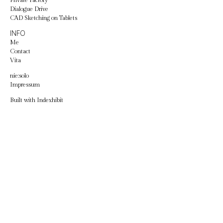
Private Factory
Dialogue Drive
CAD Sketching on Tablets
INFO
Me
Contact
Vita
nie:solo
Impressum
Built with
Indexhibit